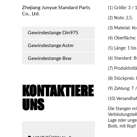
Zhejiang Junyue Standard Parts
(1) Größe: 3 / 
Co., Ltd.
(2) Note: 2,5,
(3) Material: K
Gewindestange Din975
(4) Oberfläche: 
Gewindestange Astm
(5) Länge: 1 b
Gewindestange Bsw
(6) Standard: 
(7) Produktivi
(8) Stückpreis:
KONTAKTIERE
(9) Zahlung: T /
UNS
(10) Versandha
Die Stangen mi
Verbindungstei
Lage oder unge
Botls. mit Kopf