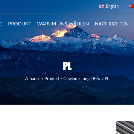
English
E
PRODUKT
WARUM UNS WÄHLEN
NACHRICHTEN
PL
Zuhause
/
Produkt
/
Gewindestange Bsw
/
PL