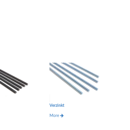
Verzinkt
PL
More
More