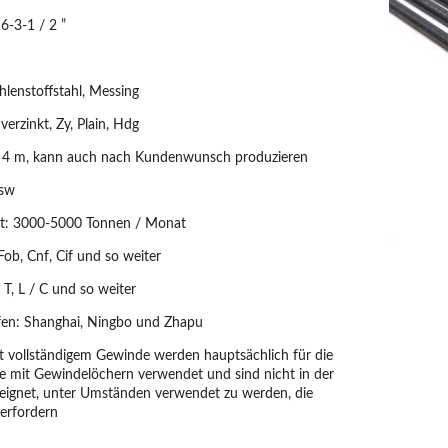
16-3-1 / 2 ”
ohlenstoffstahl, Messing
verzinkt, Zy, Plain, Hdg
is 4 m, kann auch nach Kundenwunsch produzieren
Bsw
tät: 3000-5000 Tonnen / Monat
 Fob, Cnf, Cif und so weiter
 T, L / C und so weiter
fen: Shanghai, Ningbo und Zhapu
t vollständigem Gewinde werden hauptsächlich für die
le mit Gewindelöchern verwendet und sind nicht in der
eignet, unter Umständen verwendet zu werden, die
 erfordern