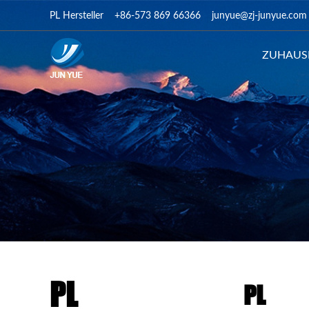
PL Hersteller
+86-573 869 66366
junyue@zj-junyue.com
ZUHAUS
PL
PL