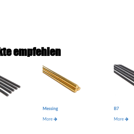
kte empfehlen
Messing
B7
More
More