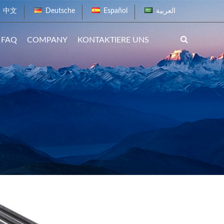
中文
Deutsche
Español
العربية
FAQ
COMPANY
KONTAKTIERE UNS