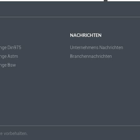
NACHRICHTEN
nge Din975
Unternehmens Nachrichten
nge Astm
Branchennachrichten
nge Bsw
e vorbehalten.