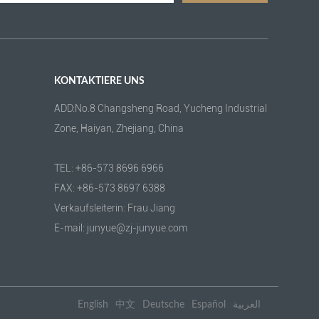
KONTAKTIERE UNS
ADD:No.8 Changsheng Road, Yucheng Industrial
Zone, Haiyan, Zhejiang, China
TEL: +86-573 8696 6966
FAX: +86-573 8697 6388
Verkaufsleiterin: Frau Jiang
E-mail: junyue@zj-junyue.com
English
中文
Deutsche
Español
العربية