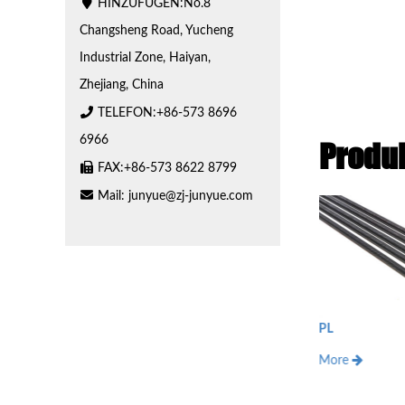
HINZUFÜGEN:No.8
Changsheng Road, Yucheng
Industrial Zone, Haiyan,
Zhejiang, China
TELEFON:+86-573 8696
6966
Produ
FAX:+86-573 8622 8799
Mail:
junyue@zj-junyue.com
Verzinkt
PL
More
More