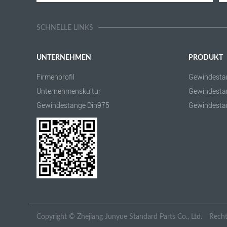
SCHNELLE LINKS
UNTERNEHMEN
PRODUKT
Firmenprofil
Gewindesta
Unternehmenskultur
Gewindesta
Gewindestange Din975
Gewindesta
Copyright ©
Zhejiang Junyue Standard Parts Co., Ltd.
Recht