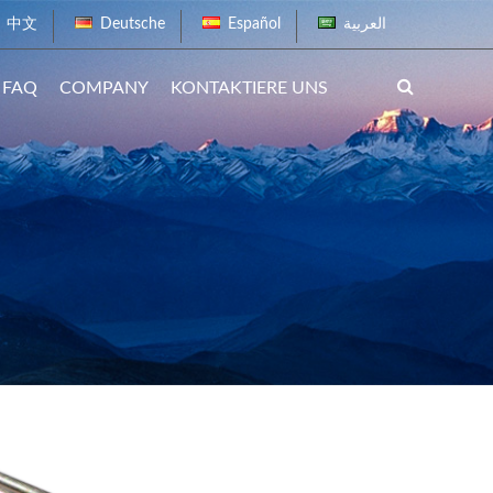
中文
Deutsche
Español
العربية
FAQ
COMPANY
KONTAKTIERE UNS