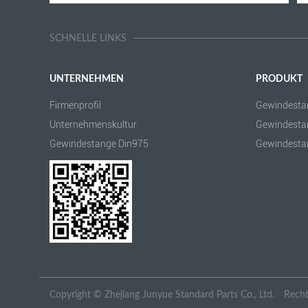
SCHNELLE LINKS
UNTERNEHMEN
PRODUKT
Firmenprofil
Gewindesta
Unternehmenskultur
Gewindesta
Gewindestange Din975
Gewindesta
Copyright ©
Zhejiang Junyue Standard Parts Co., Ltd.
Recht