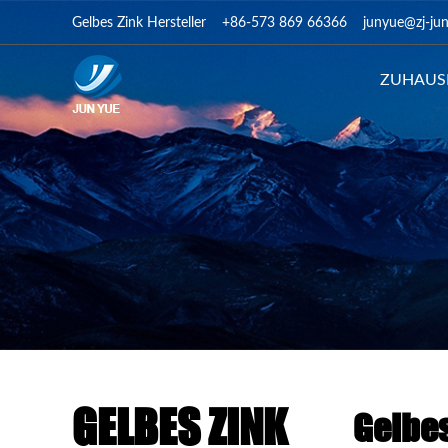
Gelbes Zink Hersteller
+86-573 869 66366
junyue@zj-ju
ZUHAUS
GELBES ZINK
Gelbes