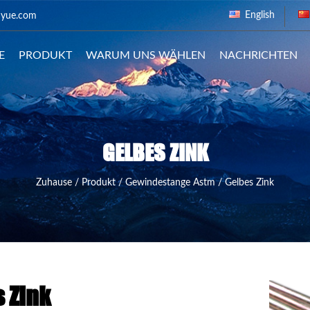
English
nyue.com
E
PRODUKT
WARUM UNS WÄHLEN
NACHRICHTEN
GELBES ZINK
Zuhause
/
Produkt
/
Gewindestange Astm
/
Gelbes Zink
 Zink