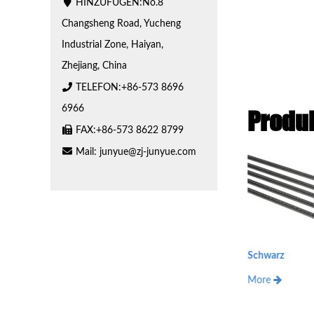
HINZUFÜGEN:No.8
Changsheng Road, Yucheng
Industrial Zone, Haiyan,
Zhejiang, China
TELEFON:+86-573 8696
6966
Produ
FAX:+86-573 8622 8799
Mail:
junyue@zj-junyue.com
Schwarz
Gelbes 
More
More