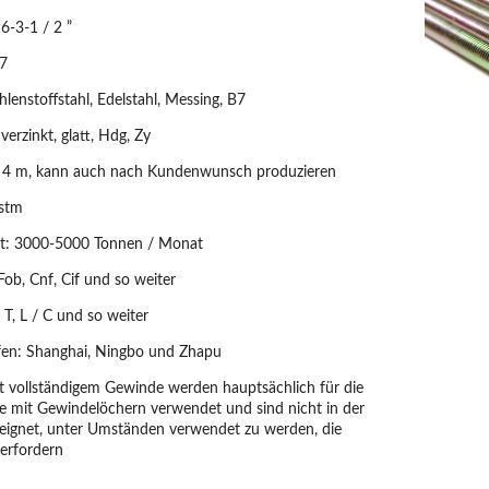
16-3-1 / 2 ”
B7
hlenstoffstahl, Edelstahl, Messing, B7
verzinkt, glatt, Hdg, Zy
is 4 m, kann auch nach Kundenwunsch produzieren
Astm
tät: 3000-5000 Tonnen / Monat
 Fob, Cnf, Cif und so weiter
 T, L / C und so weiter
fen: Shanghai, Ningbo und Zhapu
t vollständigem Gewinde werden hauptsächlich für die
le mit Gewindelöchern verwendet und sind nicht in der
eignet, unter Umständen verwendet zu werden, die
 erfordern