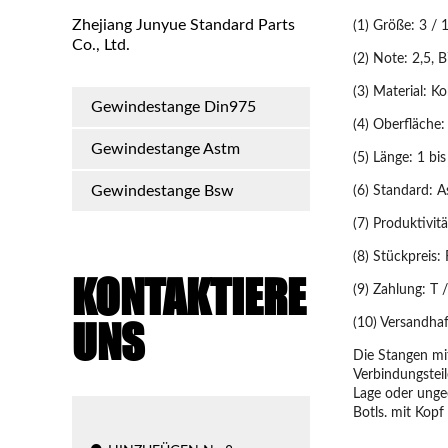
Zhejiang Junyue Standard Parts
(1) Größe: 3 / 
Co., Ltd.
(2) Note: 2,5, 
(3) Material: Ko
Gewindestange Din975
(4) Oberfläche: 
Gewindestange Astm
(5) Länge: 1 b
Gewindestange Bsw
(6) Standard: 
(7) Produktivi
(8) Stückpreis:
KONTAKTIERE
(9) Zahlung: T /
UNS
(10) Versandha
Die Stangen mi
Verbindungstei
Lage oder unge
Botls. mit Kopf