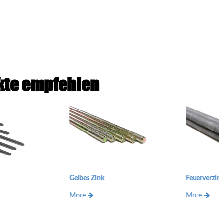
kte empfehlen
Me
Zink
Feuerverzinkung
Mo
More