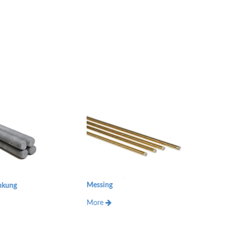
ssing
Verzinkt
re
More