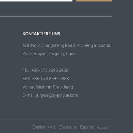
KONTAKTIERE UNS
ADD:No.8 Changsheng Road, Yucheng Industrial
Zone, Haiyan, Zhejiang, China
TEL: +86-573 8696 6966
FAX: +86-573 8697 6388
Verkaufsleiterin: Frau Jiang
E-mail: junyue@zj-junyue.com
English
中文
Deutsche
Español
العربية