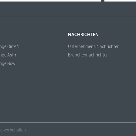
NACHRICHTEN
nge Din975
Unternehmens Nachrichten
nge Astm
Branchennachrichten
nge Bsw
e vorbehalten.